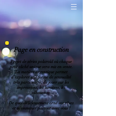
Page en construction
Projet de séries polaroïd où chaque
petit cliché unique sera mis en vente.
La matière argentique permet
d'explorer une forme de sensualité
très particulière, de jouer sur les
impressions, les lumières, les
silhouettes.
De quoi délicieusement orné vos rêves
et m'emmener partout avec vous !